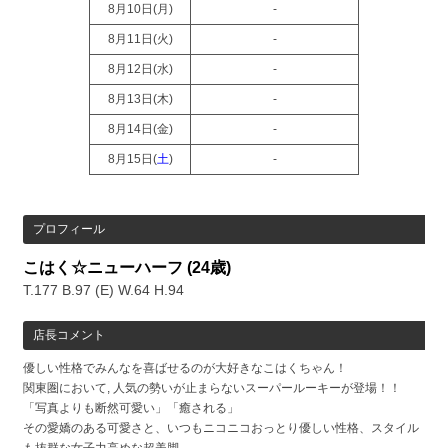
8月10日(
月
)
-
8月11日(
火
)
-
8月12日(
水
)
-
8月13日(
木
)
-
8月14日(
金
)
-
8月15日(
土
)
-
プロフィール
こはく☆ニューハーフ
(24歳)
T.177 B.97 (E) W.64 H.94
店長コメント
優しい性格でみんなを喜ばせるのが大好きなこはくちゃん！
関東圏において, 人気の勢いが止まらないスーパールーキーが登場！！
「写真よりも断然可愛い」「癒される」
その愛嬌のある可愛さと、いつもニコニコおっとり優しい性格、スタイル
も抜群な女子力高めな超美脚